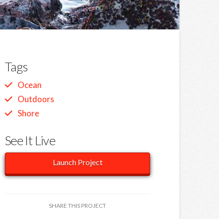
Tags
Ocean
Outdoors
Shore
See It Live
Launch Project
SHARE THIS PROJECT